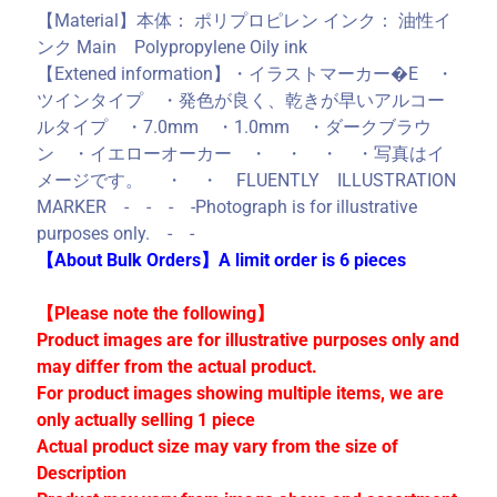
C
【Material】本体： ポリプロピレン インク： 油性イ
o
ンク Main Polypropylene Oily ink
l
【Extened information】・イラストマーカー�E ・
l
ツインタイプ ・発色が良く、乾きが早いアルコー
e
ルタイプ ・7.0mm ・1.0mm ・ダークブラウ
c
ン ・イエローオーカー ・ ・ ・ ・写真はイ
t
メージです。 ・ ・ FLUENTLY ILLUSTRATION
i
MARKER - - - -Photograph is for illustrative
o
purposes only. - -
n
【About Bulk Orders】A limit order is 6 pieces
s
【Please note the following】
Product images are for illustrative purposes only and
Stay
may differ from the actual product.
in
For product images showing multiple items, we are
touch
only actually selling 1 piece
Actual product size may vary from the size of
Description