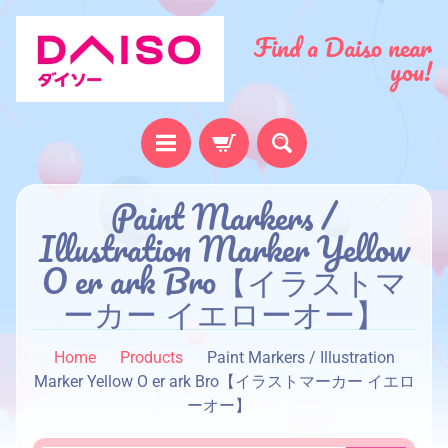
Find a Daiso near
you!
H
Paint Markers /
o
Illustration Marker Yellow
m
O er ark Bro【イラストマ
e
ーカー イエローオー】
A
b
Home
Products
Paint Markers / Illustration
o
Marker Yellow O er ark Bro【イラストマーカー イエロ
u
ーオー】
t
u