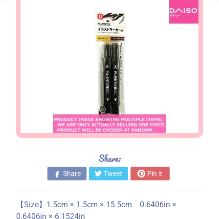
s
S
t
o
r
e
i
n
f
o
r
m
a
Share:
t
Share
Tweet
Pin it
i
o
n
【Size】1.5cm × 1.5cm × 15.5cm 0.6406in ×
0.6406in × 6.1524in